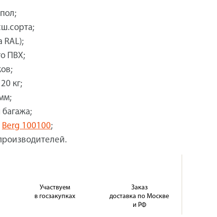
пол;
ш.сорта;
 RAL);
о ПВХ;
ов;
20 кг;
мм;
 багажа;
,
Berg 100100
;
производителей.
Участвуем
Заказ
в госзакупках
доставка по Москве
и РФ