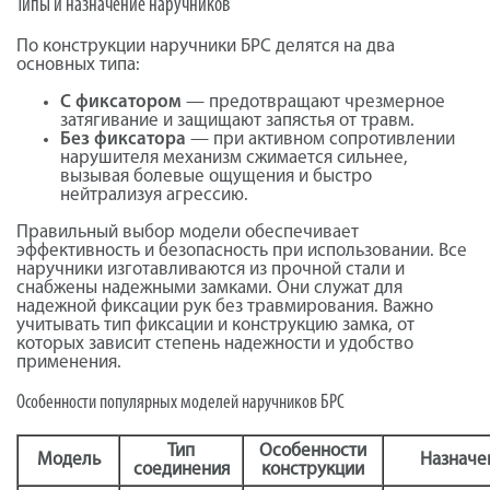
Типы и назначение наручников
По конструкции наручники БРС делятся на два
основных типа:
С фиксатором
— предотвращают чрезмерное
затягивание и защищают запястья от травм.
Без фиксатора
— при активном сопротивлении
нарушителя механизм сжимается сильнее,
вызывая болевые ощущения и быстро
нейтрализуя агрессию.
Правильный выбор модели обеспечивает
эффективность и безопасность при использовании. Все
наручники изготавливаются из прочной стали и
снабжены надежными замками. Они служат для
надежной фиксации рук без травмирования. Важно
учитывать тип фиксации и конструкцию замка, от
которых зависит степень надежности и удобство
применения.
Особенности популярных моделей наручников БРС
Тип
Особенности
Модель
Назначе
соединения
конструкции