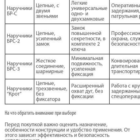
Легкие
Цепные, с
Оперативн
Наручники
универсальные
двумя
задержания,
БР-С
одно- и
звеньями
патрульная 
двухзамковые
Замок
Цепные,
повышенной
Профессион
Наручники
усиленный
секретности, в
охрана, слу
БРС-2
замок
комплекте 2
безопаснос
ключа
Минимальная
Жесткое
Конвоирова
Наручники
подвижность,
соединение,
длительная
БРС-3
усиленная
шарнирные
транспорти
фиксация
Цепные,
Расширенный
Работа с кр
Наручники
трехзвенные,
охват дуг, без
задержанны
“Крот”
без
фиксации
спецоперац
фиксатора
На что обратить внимание при выборе
Перед покупкой важно оценить назначение,
особенности конструкции и удобство применения. От
этого зависит эффективность и безопасность