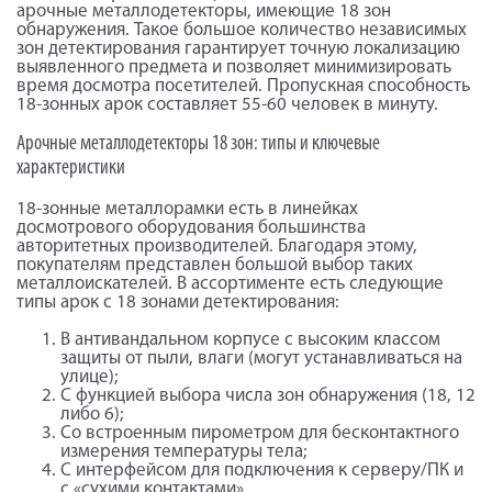
арочные
металлодетекторы
, имеющие 18 зон
обнаружения. Такое большое количество независимых
зон детектирования гарантирует точную локализацию
выявленного предмета и позволяет минимизировать
время досмотра посетителей. Пропускная способность
18-зонных арок составляет 55-60 человек в минуту.
Арочные
металлодетекторы
18 зон: типы и ключевые
характеристики
18-зонные
металлорамки
есть в линейках
досмотрового оборудования большинства
авторитетных производителей. Благодаря этому,
покупателям представлен большой выбор таких
металлоискателей. В ассортименте есть следующие
типы арок с 18 зонами детектирования:
В
антивандальном
корпусе с высоким классом
защиты от пыли, влаги (могут устанавливаться на
улице);
С функцией выбора числа зон обнаружения (18, 12
либо 6);
Со встроенным пирометром для бесконтактного
измерения температуры тела;
С интерфейсом для подключения к серверу/ПК и
с «сухими контактами».