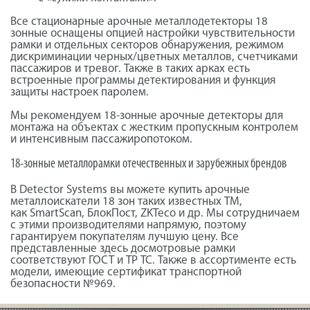
Все стационарные арочные
металлодетекторы
18
зонные оснащены опцией настройки чувствительности
рамки и отдельных секторов обнаружения, режимом
дискриминации черных/цветных металлов, счетчиками
пассажиров и тревог. Также в таких арках есть
встроенные программы детектирования и функция
защиты настроек паролем.
Мы рекомендуем 18-зонные арочные детекторы для
монтажа на объектах с жестким пропускным контролем
и интенсивным пассажиропотоком.
18-зонные
металлорамки
отечественных и зарубежных брендов
В
Detector
Systems
вы можете купить арочные
металлоискатели 18 зон таких известных ТМ,
как
SmartScan
,
БлокПост
,
ZKTeco
и др. Мы сотрудничаем
с этими производителями напрямую, поэтому
гарантируем покупателям лучшую цену. Все
представленные здесь досмотровые рамки
соответствуют ГОСТ и ТР ТС. Также в ассортименте есть
модели, имеющие сертификат транспортной
безопасности №969.