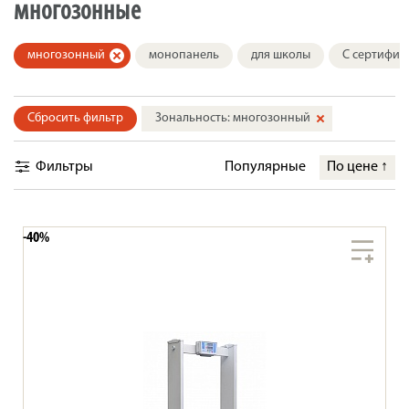
многозонные
многозонный
монопанель
для школы
С сертифик
Сбросить фильтр
Зональность: многозонный
Фильтры
Популярные
По цене
↑
-40%