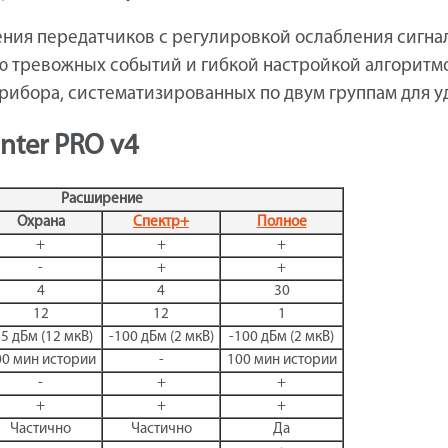
ния передатчиков с регулировкой ослабления сигна
ю тревожных событий и гибкой настройкой алгоритм
рибора, систематизированных по двум группам для у
ter PRO v4
Расширение
Охрана
Спектр+
Полное
+
+
+
-
+
+
4
4
30
12
12
1
85 дБм (12 мкВ)
-100 дБм (2 мкВ)
-100 дБм (2 мкВ)
00 мин истории
-
100 мин истории
-
+
+
+
+
+
Частично
Частично
Да