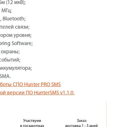
м (12 мкВ);
 МГц;
, Bluetooth;
елей связи;
тором уровня;
ring Software;
 охраны;
событий;
аккумулятора;
 SMA.
аботы СПО Hunter PRO SMS
ой версии ПО HunterSMS v1.1.0.
Участвуем
Заказ
в госзакупках
доставка 1 - 3 дней