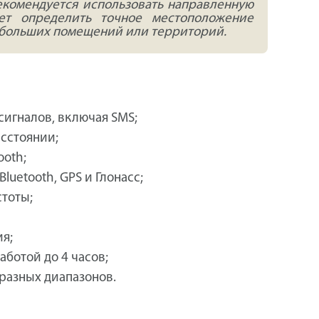
екомендуется использовать направленную
яет определить точное местоположение
и больших помещений или территорий.
игналов, включая SMS;
сстоянии;
ooth;
luetooth, GPS и Глонасс;
стоты;
я;
аботой до 4 часов;
разных диапазонов.