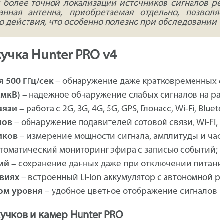
 более точной локализации источников сигналов р
анная антенна, приобретаемая отдельно, позвол
го действия, что особенно полезно при обследовани
учка Hunter PRO v4
 500 ГГц/сек
– обнаружение даже кратковременных с
 мкВ)
– надежное обнаружение слабых сигналов на ра
вязи
– работа с 2G, 3G, 4G, 5G, GPS, Глонасс, Wi-Fi, Bluet
лов
– обнаружение подавителей сотовой связи, Wi-Fi, B
иков
– измерение мощности сигнала, амплитуды и ча
томатический мониторинг эфира с записью событий;
ий
– сохранение данных даже при отключении питани
овиях
– встроенный Li-ion аккумулятор с автономной р
ром уровня
– удобное цветное отображение сигналов 
учков и камер Hunter PRO