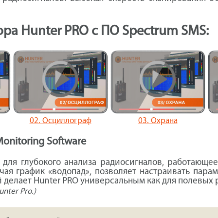
ра Hunter PRO с ПО Spectrum SMS:
02. Осциллограф
03. Охрана
nitoring Software
ля глубокого анализа радиосигналов, работающее 
ая график «водопад», позволяет настраивать парам
 делает Hunter PRO универсальным как для полевых р
nter Pro.)