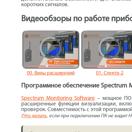
коротких сигналов.
Видеообзоры по работе прибо
00. Виды расширений
01. Спектр-2
Программное обеспечение Spectrum Mo
Spectrum Monitoring Software
– мощное ПО д
расширенные функции визуализации, включ
проверок. Совместимость с этой программой
(
Что делать
, если при подключении ПК не видит Hu