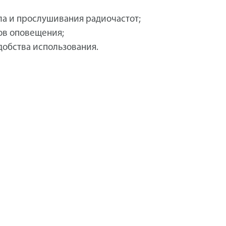
ла и прослушивания радиочастот;
ов оповещения;
добства использования.