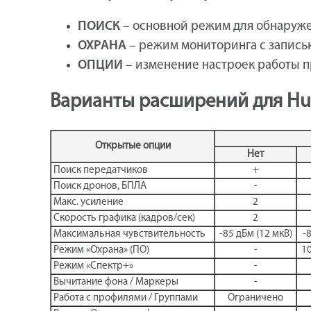
ПОИСК
– основной режим для обнаруже
ОХРАНА
– режим мониторинга с запись
ОПЦИИ
– изменение настроек работы п
Варианты расширений для Hun
Открытые опции
Нет
Поиск передатчиков
+
Поиск дронов, БПЛА
-
Макс. усиление
2
Скорость графика (кадров/сек)
2
Максимальная чувствительность
-85 дБм (12 мкВ)
-
Режим «Охрана» (ПО)
-
1
Режим «Спектр+»
-
Вычитание фона / Маркеры
-
Работа с профилями / Группами
Ограничено