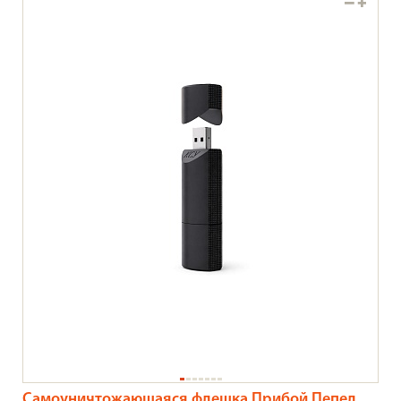
Самоуничтожающаяся флешка Прибой Пепел