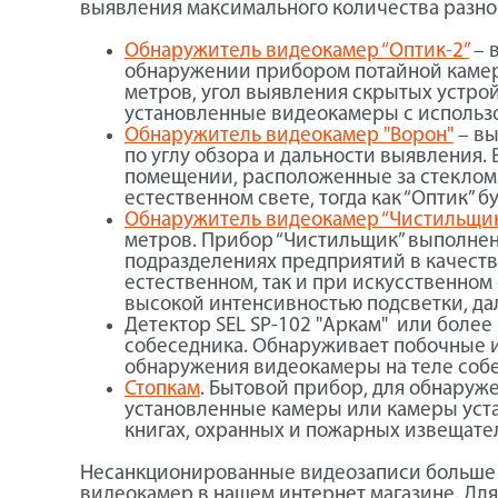
выявления максимального количества разн
Обнаружитель видеокамер “Оптик-2”
– 
обнаружении прибором потайной камеры 
метров, угол выявления скрытых устро
установленные видеокамеры с использо
Обнаружитель видеокамер "Ворон"
– вы
по углу обзора и дальности выявления.
помещении, расположенные за стеклом 
естественном свете, тогда как “Оптик” 
Обнаружитель видеокамер “Чистильщи
метров. Прибор “Чистильщик” выполнен
подразделениях предприятий в качеств
естественном, так и при искусственно
высокой интенсивностью подсветки, да
Детектор SEL SP-102 "Аркам" или более
собеседника. Обнаруживает побочные и
обнаружения видеокамеры на теле соб
Стопкам
. Бытовой прибор, для обнару
установленные камеры или камеры уста
книгах, охранных и пожарных извещате
Несанкционированные видеозаписи больше н
видеокамер в нашем интернет магазине. Для