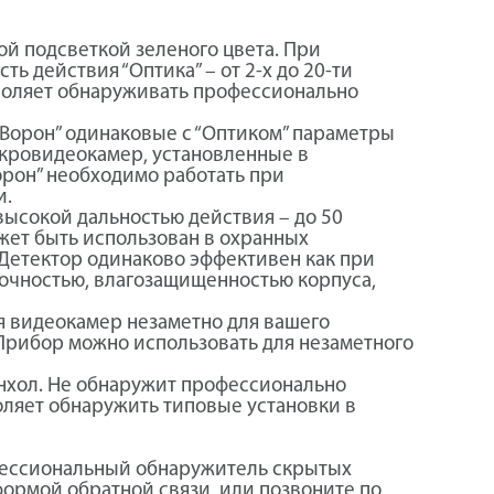
ой подсветкой зеленого цвета. При
 действия “Оптика” – от 2-х до 20-ти
зволяет обнаруживать профессионально
“Ворон” одинаковые с “Оптиком” параметры
микровидеокамер, установленные в
орон” необходимо работать при
и.
высокой дальностью действия – до 50
жет быть использован в охранных
Детектор одинаково эффективен как при
рочностью, влагозащищенностью корпуса,
 видеокамер незаметно для вашего
Прибор можно использовать для незаметного
нхол. Не обнаружит профессионально
оляет обнаружить типовые установки в
офессиональный обнаружитель скрытых
формой обратной связи, или позвоните по