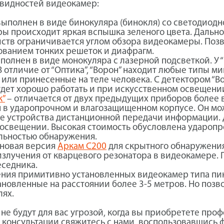
овидностей видеокамер:
выполнен в виде бинокуляра (бинокля) со светодиодн
происходит яркая вспышка зеленого цвета. Дальность
йств ограничивается углом обзора видеокамеры. По
ванием тонких решеток и диафрагм.
полнен в виде монокуляра с лазерной подсветкой. У 
 В отличие от “Оптика”, “Ворон” находит любые типы 
или принесенные на теле человека. С детектором “В
будет хорошо работать и при искусственном освещени
к”
– отличается от двух предыдущих приборов более 
 в ударопрочном и влагозащищенном корпусе. Он мо
е устройства дистанционной передачи информации. 
м освещении. Высокая стоимость обусловлена удароп
льностью обнаружения.
 новая версия
Аркам С200
для скрытного обнаружения
злучения от кварцевого резонатора в видеокамере. 
еседника.
жения примитивно установленных видеокамер типа пи
новленные на расстоянии более 3-5 метров. Но позв
лях.
е будут для вас угрозой, когда вы приобретете пр
 консультации свяжитесь с нами, воспользовавшись 