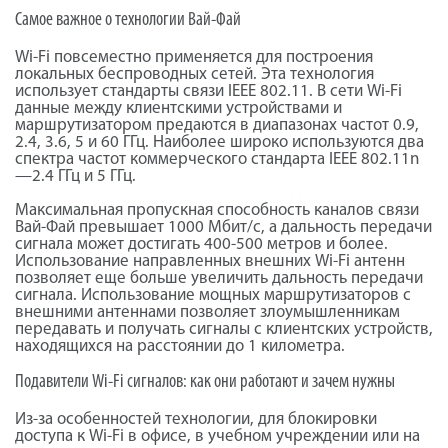
Самое важное о технологии Вай-Фай
Wi-Fi повсеместно применяется для построения
локальных беспроводных сетей. Эта технология
использует стандарты связи IEEE 802.11. В сети Wi-Fi
данные между клиентскими устройствами и
маршрутизатором предаются в диапазонах частот 0.9,
2.4, 3.6, 5 и 60 ГГц. Наиболее широко используются два
спектра частот коммерческого стандарта IEEE 802.11n
—2.4 ГГц и 5 ГГц.
Максимальная пропускная способность каналов связи
Вай-Фай превышает 1000 Мбит/c, а дальность передачи
сигнала может достигать 400-500 метров и более.
Использование направленных внешних Wi-Fi антенн
позволяет еще больше увеличить дальность передачи
сигнала. Использование мощных маршрутизаторов с
внешними антеннами позволяет злоумышленникам
передавать и получать сигналы с клиентских устройств,
находящихся на расстоянии до 1 километра.
Подавители Wi-Fi сигналов: как они работают и зачем нужны
Из-за особенностей технологии, для блокировки
доступа к Wi-Fi в офисе, в учебном учреждении или на