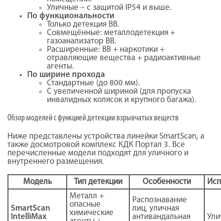
Уличные – с защитой IP54 и выше.
По функциональности
Только детекция ВВ.
Совмещённые: металлодетекция +
газоанализатор ВВ.
Расширенные: ВВ + наркотики +
отравляющие вещества + радиоактивные
агенты.
По ширине прохода
Стандартные (до 800 мм).
С увеличенной шириной (для пропуска
инвалидных колясок и крупного багажа).
Обзор моделей с функцией детекции взрывчатых веществ
Ниже представлены устройства линейки SmartScan, а
также досмотровой комплекс КДК Портал 3. Все
перечисленные модели подходят для уличного и
внутреннего размещения.
Модель
Тип детекции
Особенности
Исп
Металл +
Распознавание
опасные
SmartScan
лиц, уличная
химические
IntelliMax
антивандальная
Ули