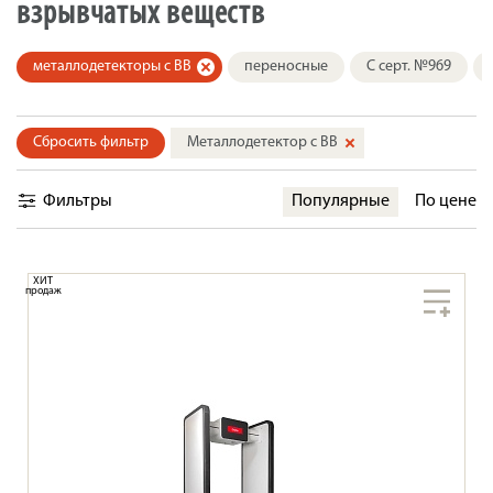
взрывчатых веществ
металлодетекторы с ВВ
переносные
С серт. №969
Сбросить фильтр
Металлодетектор с ВВ
Фильтры
Популярные
По цене
ХИТ
продаж