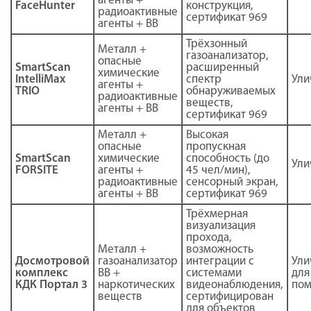
агенты +
FaceHunter
конструкция,
радиоактивные
сертификат 969
агенты + ВВ
Трёхзонный
Металл +
газоанализатор,
опасные
SmartScan
расширенный
химические
IntelliMax
спектр
Ули
агенты +
TRIO
обнаруживаемых
радиоактивные
веществ,
агенты + ВВ
сертификат 969
Металл +
Высокая
опасные
пропускная
SmartScan
химические
способность (до
Ули
FORSITE
агенты +
45 чел/мин),
радиоактивные
сенсорный экран,
агенты + ВВ
сертификат 969
Трёхмерная
визуализация
прохода,
Металл +
возможность
Досмотровой
газоанализатор
интеграции с
Ули
комплекс
ВВ +
системами
для
КДК Портал 3
наркотических
видеонаблюдения,
по
веществ
сертифицирован
для объектов