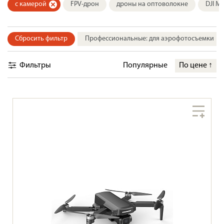
с камерой
FPV-дрон
дроны на оптоволокне
DJI М
Сбросить фильтр
Профессиональные: для аэрофотосъемки
Фильтры
Популярные
По цене
↑