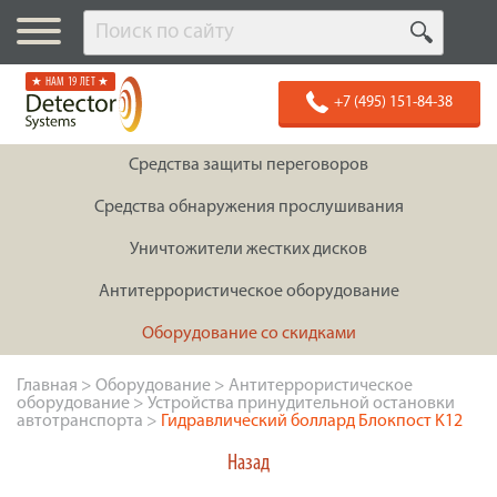
★ НАМ 19 ЛЕТ ★
+7 (495) 151-84-38
Средства защиты переговоров
Средства обнаружения прослушивания
Уничтожители жестких дисков
Антитеррористическое оборудование
Оборудование со скидками
Главная
>
Оборудование
>
Антитеррористическое
оборудование
>
Устройства принудительной остановки
автотранспорта
>
Гидравлический боллард Блокпост K12
Назад