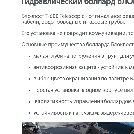
Гидравлический боллард БЛОК
Блокпост T-600 Telescopic - оптимальное р
кабели, водопроводные и газовые трубы.
Его установка не повредит коммуникации, тре
Основные преимущества болларда Блокпост T
малая глубина погружения в грунт для ус
антикоррозийная защита - устойчив к м
выбор цвета окрашивания по палитре 
простая установка: в одном корпусе ци
вариативность управления боллардом 
устойчивость к нагрузкам: выдерживае