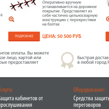
Оперативно вручную
устанавливается на дорожное
покрытие. Представляет из
 6
себя частично цельносварную
конструкцию с перекрестями
на болтах
ЦЕНА:
50 500 РУБ
ПОДРОБНЕЕ
нтов оплаты. Вы можете
кое лицо, картой или
Быстрая достав
орые предоставляет
в любой город 
Услуги:
Оборудование:
Защита кабинетов от
Средства защит
прослушивания
переговоров