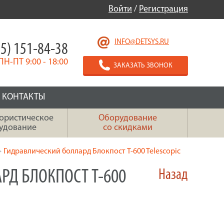
Войти
/
Регистрация
INFO@DETSYS.RU
5) 151-84-38
ПН-ПТ 9:00 - 18:00
ЗАКАЗАТЬ ЗВОНОК
КОНТАКТЫ
ористическое
Оборудование
удование
со скидками
>
Гидравлический боллард Блокпост T-600 Telescopic
РД БЛОКПОСТ T-600
Назад