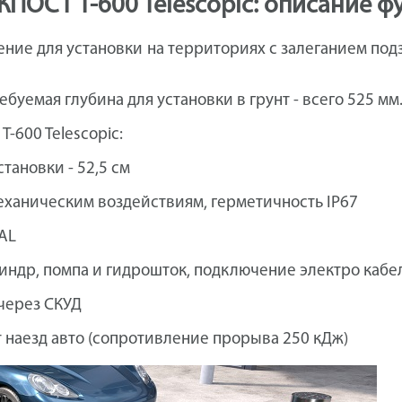
ПОСТ T-600 Telescopic: описание 
ешение для установки на территориях с залеганием п
буемая глубина для установки в грунт - всего 525 мм
-600 Telescopic:
тановки - 52,5 см
еханическим воздействиям, герметичность IP67
RAL
линдр, помпа и гидрошток, подключение электро кабе
через СКУД
т наезд авто (сопротивление прорыва 250 кДж)