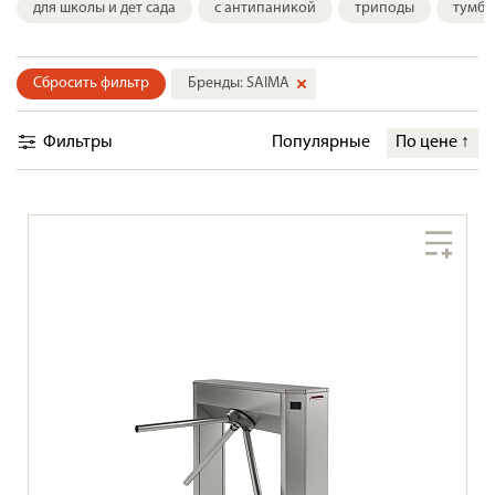
для школы и дет сада
с антипаникой
триподы
тумбо
Сбросить фильтр
Бренды: SAIMA
Фильтры
Популярные
По цене
↑