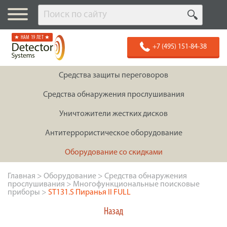
★ НАМ 19 ЛЕТ ★
+7 (495) 151-84-38
Средства защиты переговоров
Средства обнаружения прослушивания
Уничтожители жестких дисков
Антитеррористическое оборудование
Оборудование со скидками
Главная
>
Оборудование
>
Средства обнаружения
прослушивания
>
Многофункциональные поисковые
приборы
>
ST131.S Пиранья II FULL
Назад