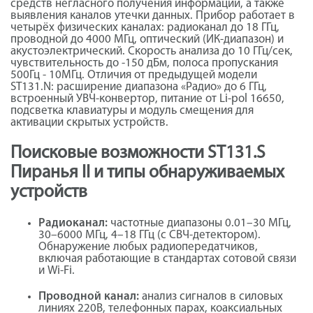
средств негласного получения информации, а также
выявления каналов утечки данных. Прибор работает в
четырёх физических каналах: радиоканал до 18 ГГц,
проводной до 4000 МГц, оптический (ИК-диапазон) и
акустоэлектрический. Скорость анализа до 10 ГГц/сек,
чувствительность до -150 дБм, полоса пропускания
500Гц - 10МГц. Отличия от предыдущей модели
ST131.N: расширение диапазона «Радио» до 6 ГГц,
встроенный УВЧ-конвертор, питание от Li-pol 16650,
подсветка клавиатуры и модуль смещения для
активации скрытых устройств.
Поисковые возможности ST131.S
Пиранья II и типы обнаруживаемых
устройств
Радиоканал:
частотные диапазоны 0.01–30 МГц,
30–6000 МГц, 4–18 ГГц (с СВЧ-детектором).
Обнаружение любых радиопередатчиков,
включая работающие в стандартах сотовой связи
и Wi-Fi.
Проводной канал:
анализ сигналов в силовых
линиях 220В, телефонных парах, коаксиальных