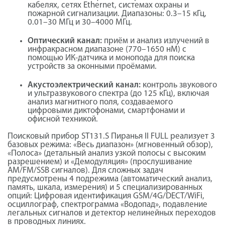
кабелях, сетях Ethernet, системах охраны и
пожарной сигнализации. Диапазоны: 0.3–15 кГц,
0.01–30 МГц и 30–4000 МГц.
Оптический канал:
приём и анализ излучений в
инфракрасном диапазоне (770–1650 нМ) с
помощью ИК-датчика и монопода для поиска
устройств за оконными проёмами.
Акустоэлектрический канал:
контроль звукового
и ультразвукового спектра (до 125 кГц), включая
анализ магнитного поля, создаваемого
цифровыми диктофонами, смартфонами и
офисной техникой.
Поисковый прибор ST131.S Пиранья II FULL реализует 3
базовых режима: «Весь диапазон» (мгновенный обзор),
«Полоса» (детальный анализ узкой полосы с высоким
разрешением) и «Демодуляция» (прослушивание
AM/FM/SSB сигналов). Для сложных задач
предусмотрены 4 подрежима (автоматический анализ,
память, шкала, измерения) и 5 специализированных
опций: Цифровая идентификация GSM/4G/DECT/WiFi,
осциллограф, спектрограмма «Водопад», подавление
легальных сигналов и детектор нелинейных переходов
в проводных линиях.