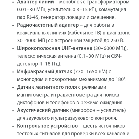
Адаптер линий
– моноблок с трансформатором
0.01–30 МГц, усилитель 0.3–15 кГц, коммутация
пар RJ-45, генератор локации и смещение.
Радиочастотный адаптер
– для работы в
коаксиальных линиях (кабельное ТВ) в диапазоне
30–4000 МГц со встроенной защитой до 250 В.
Широкополосная UHF-антенна
(30–6000 МГц),
телескопическая антенна (0.1–30 МГц) и СВЧ-
детектор 4–18 ГГц).
Инфракрасный датчик
(770–1650 нМ) с
моноподом и поворотным механизмом до 180°.
Датчик магнитного поля
с режимами
магнитометра и градиентометра для поиска
диктофонов и телефонов в режиме ожидания.
Акустический датчик
(микрофон + усилитель)
для звукового и ультразвукового контроля.
Контрольное устройство
– шесть источников
тестовых сигналов для проверки всех каналов и