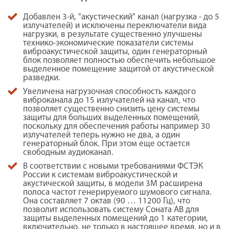
Добавлен 3-й, "акустический" канал (нагрузка - до 5
излучателей) и исключены переключатели вида
нагрузки, в результате существенно улучшены
технико-экономические показатели системы
виброакустической защиты, один генераторный
блок позволяет полностью обеспечить небольшое
выделенное помещение защитой от акустической
разведки.
Увеличена нагрузочная способность каждого
виброканала до 15 излучателей на канал, что
позволяет существенно снизить цену системы
защиты для больших выделенных помещений,
поскольку для обеспечения работы например 30
излучателей теперь нужно не два, а один
генераторный блок. При этом еще остается
свободным аудиоканал.
В соответствии с новыми требованиями ФСТЭК
России к системам виброакустической и
акустической защиты, в модели 3М расширена
полоса частот генерируемого шумового сигнала.
Она составляет 7 октав (90 … 11200 Гц), что
позволит использовать систему Соната АВ для
защиты выделенных помещений до 1 категории,
включительно, не только в настоящее время, но и в