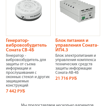
Генератор-
Блок питания и
вибровозбудитель
управления Соната-
Соната СВ-4Б
ИП4.3
Генератор -
Блок электропитания и
вибровозбудитель для
управления комплекса
защиты от съема
технических средств
информации и
защиты информации
прослушивания с
Соната-АВ-4Б
оконных стекол и других
21 716 РУБ
защищаемых
конструкций
7 442 РУБ
Мы предоставляем несколько вариантов