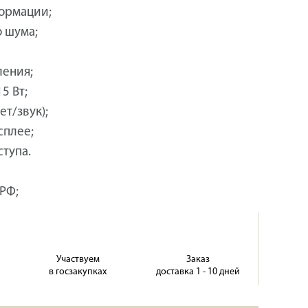
ормации;
 шума;
ления;
5 Вт;
т/звук);
сплее;
ступа.
РФ;
Участвуем
Заказ
в госзакупках
доставка 1 - 10 дней