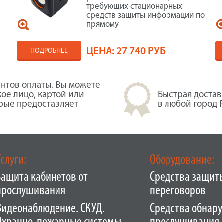
требующих стационарных
средств защиты информации по
прямому
ЦЕНА:
27 740 РУБ
ПОДРОБНЕЕ
нтов оплаты. Вы можете
кое лицо, картой или
Быстрая достав
орые предоставляет
в любой город 
Услуги:
Оборудование:
Защита кабинетов от
Средства защит
прослушивания
переговоров
Видеонаблюдение. СКУД.
Средства обнар