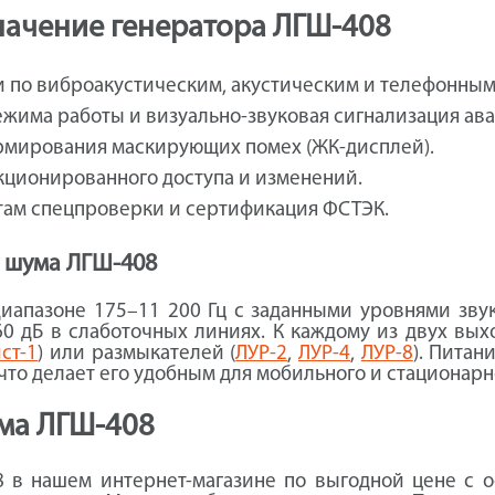
начение генератора ЛГШ-408
и по виброакустическим, акустическим и телефонным
жима работы и визуально-звуковая сигнализация ав
мирования маскирующих помех (ЖК-дисплей).
кционированного доступа и изменений.
там спецпроверки и сертификация ФСТЭК.
 шума ЛГШ-408
диапазоне 175–11 200 Гц с заданными уровнями зву
60 дБ в слаботочных линиях. К каждому из двух вы
ст-1
) или размыкателей (
ЛУР-2
,
ЛУР-4
,
ЛУР-8
). Питан
, что делает его удобным для мобильного и стационар
ума ЛГШ-408
 в нашем интернет-магазине по выгодной цене с о