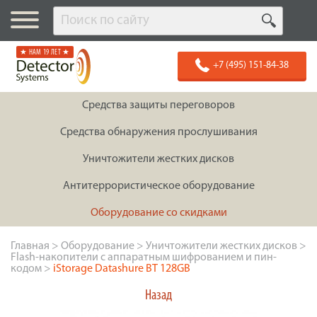
★ НАМ 19 ЛЕТ ★
+7 (495) 151-84-38
Средства защиты переговоров
Средства обнаружения прослушивания
Уничтожители жестких дисков
Антитеррористическое оборудование
Оборудование со скидками
Главная
>
Оборудование
>
Уничтожители жестких дисков
>
Flash-накопители с аппаратным шифрованием и пин-
кодом
>
iStorage Datashure BT 128GB
Назад