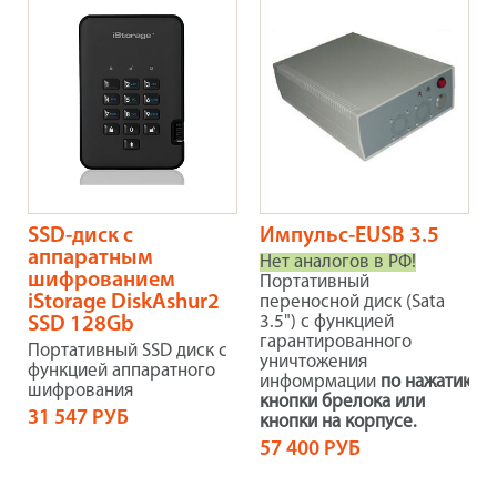
SSD-диск с
Импульс-EUSB 3.5
аппаратным
Нет аналогов в РФ!
шифрованием
Портативный
iStorage DiskAshur2
переносной диск (Sata
3.5") с функцией
SSD 128Gb
гарантированного
Портативный SSD диск с
уничтожения
функцией аппаратного
инфомрмации
по нажатию
шифрования
кнопки брелока или
31 547 РУБ
кнопки на корпусе.
57 400 РУБ