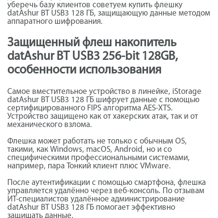
уберечь базу клиентов советуем купить флешку
datAshur BT USB3 128 ГБ, защищающую данные методом
аппаратного шифрования.
Защищенный флеш накопитель
datAshur BT USB3 256-bit 128GB,
особенности использования
Самое вместительное устройство в линейке, iStorage
datAshur BT USB3 128 ГБ шифрует данные с помощью
сертифицированного FIPS алгоритма AES-XTS.
Устройство защищено как от хакерских атак, так и от
механического взлома.
Флешка может работать не только с обычным OS,
такими, как Windows, macOS, Android, но и со
специфическими профессиональными системами,
например, пара Тонкий клиент плюс VMware.
После аутентификации с помощью смартфона, флешка
управляется удалённо через веб-консоль. По отзывам
ИТ-специалистов удалённое администрирование
datAshur BT USB3 128 ГБ помогает эффективно
защищать данные.