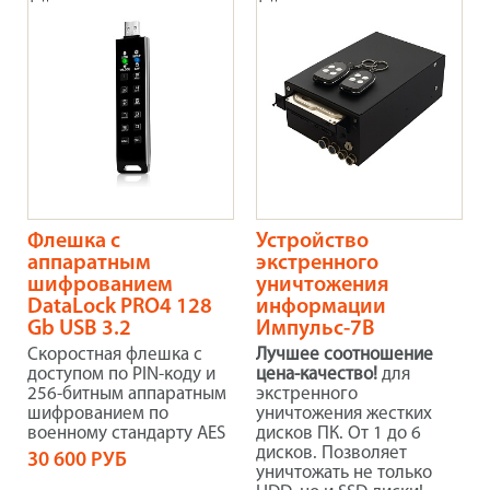
Флешка с
Устройство
аппаратным
экстренного
шифрованием
уничтожения
DataLock PRO4 128
информации
Gb USB 3.2
Импульс-7В
Скоростная флешка с
Лучшее соотношение
доступом по PIN-коду и
цена-качество!
для
256-битным аппаратным
экстренного
шифрованием по
уничтожения жестких
военному стандарту AES
дисков ПК. От 1 до 6
дисков. Позволяет
30 600 РУБ
уничтожать не только