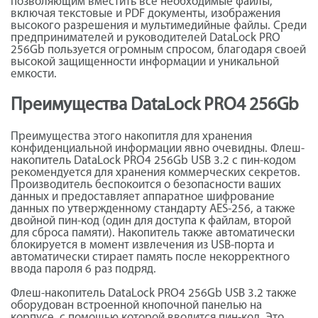
позволяющим вместить все необходимые файлы,
включая текстовые и PDF документы, изображения
высокого разрешения и мультимедийные файлы. Среди
предпринимателей и руководителей DataLock PRO
256Gb пользуется огромным спросом, благодаря своей
высокой защищенности информации и уникальной
емкости.
Преимущества DataLock PRO4 256Gb
Преимущества этого накопитля для хранения
конфиденциальной информации явно очевидны. Флеш-
накопитель DataLock PRO4 256Gb USB 3.2 с пин-кодом
рекомендуется для хранения коммерческих секретов.
Производитель беспокоится о безопасности ваших
данных и предоставляет аппаратное шифрование
данных по утвержденному стандарту AES-256, а также
двойной пин-код (один для доступа к файлам, второй
для сброса памяти). Накопитель также автоматически
блокируется в момент извлечения из USB-порта и
автоматически стирает память после некорректного
ввода пароля 6 раз подряд.
Флеш-накопитель DataLock PRO4 256Gb USB 3.2 также
оборудован встроенной кнопочной панелью на
корпусе, с помощью которой вводится пин-код. Это