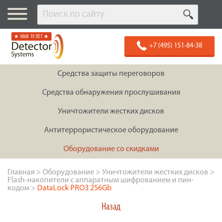
★ НАМ 19 ЛЕТ ★
+7 (495) 151-84-38
Средства защиты переговоров
Средства обнаружения прослушивания
Уничтожители жестких дисков
Антитеррористическое оборудование
Оборудование со скидками
Главная
>
Оборудование
>
Уничтожители жестких дисков
>
Flash-накопители с аппаратным шифрованием и пин-
кодом
>
DataLock PRO3 256Gb
Назад