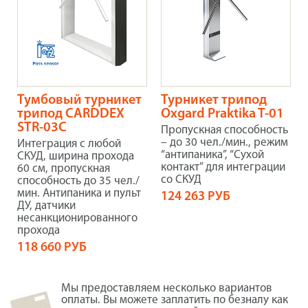
Тумбовый турникет
Турникет трипод
трипод CARDDEX
Oxgard Praktika T-01
STR-03C
Пропускная способность
– до 30 чел./мин., режим
Интеграция с любой
“антипаника”, “Сухой
СКУД, ширина прохода
контакт” для интеграции
60 см, пропускная
со СКУД
способность до 35 чел./
мин. Антипаника и пульт
124 263 РУБ
ДУ, датчики
несанкционированного
прохода
118 660 РУБ
Мы предоставляем несколько вариантов
оплаты. Вы можете заплатить по безналу как