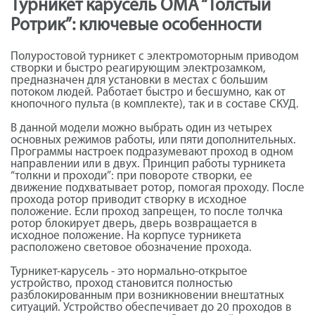
Турникет карусель ОМА “Толстый
Ротрик”: ключевые особенности
Полуростовой турникет с электромоторным приводом
створки и быстро реагирующим электрозамком,
предназначен для установки в местах с большим
потоком людей. Работает быстро и бесшумно, как от
кнопочного пульта (в комплекте), так и в составе СКУД.
В данной модели можно выбрать один из четырех
основных режимов работы, или пяти дополнительных.
Программы настроек подразумевают проход в одном
направлении или в двух. Принцип работы турникета
“толкни и проходи”: при повороте створки, ее
движение подхватывает ротор, помогая проходу. После
прохода ротор приводит створку в исходное
положение. Если проход запрещен, то после толчка
ротор блокирует дверь, дверь возвращается в
исходное положение. На корпусе турникета
расположено световое обозначение прохода.
Турникет-карусель - это нормально-открытое
устройство, проход становится полностью
разблокированным при возникновении внештатных
ситуаций. Устройство обеспечивает до 20 проходов в