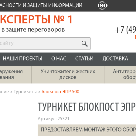
ПАСНОСТИ И ЗАЩИТЫ ИНФОРМАЦИИ
КСПЕРТЫ № 1
+7 (49
в защите переговоров
НАШИ ПРОЕКТЫ
О НАС
СТАТЬИ
ДОСТАВКА
наружения
Уничтожители жестких
Антитерр
вания
дисков
обор
ание
>
Турникеты
>
Блокпост ЭПР 500
ТУРНИКЕТ БЛОКПОСТ ЭПР
Артикул:
25321
ПРЕДОСТАВЛЯЕМ МОНТАЖ ЭТОГО ОБО