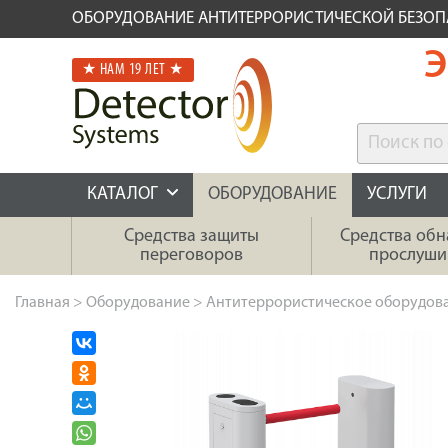
ОБОРУДОВАНИЕ АНТИТЕРРОРИСТИЧЕСКОЙ БЕЗО
Э
★ НАМ 19 ЛЕТ ★
КАТАЛОГ
ОБОРУДОВАНИЕ
УСЛУГИ
Средства защиты
Средства об
переговоров
прослуши
Главная
>
Оборудование
>
Антитеррористическое оборудов