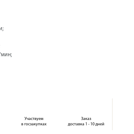
и;
;
/мин;
Участвуем
Заказ
в госзакупках
доставка 1 - 10 дней