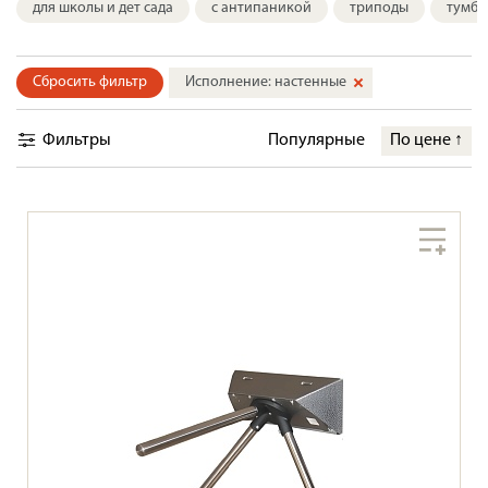
для школы и дет сада
с антипаникой
триподы
тумбо
Сбросить фильтр
Исполнение: настенные
Фильтры
Популярные
По цене
↑