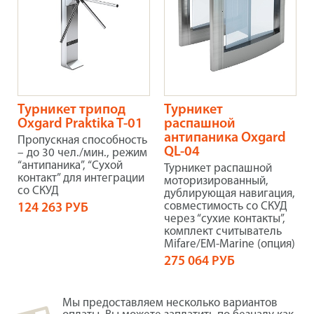
Турникет трипод
Турникет
Oxgard Praktika T-01
распашной
антипаника Oxgard
Пропускная способность
QL-04
– до 30 чел./мин., режим
“антипаника”, “Сухой
Турникет распашной
контакт” для интеграции
моторизированный,
со СКУД
дублирующая навигация,
совместимость со СКУД
124 263 РУБ
через “сухие контакты”,
комплект считыватель
Mifare/EM-Marine (опция)
275 064 РУБ
Мы предоставляем несколько вариантов