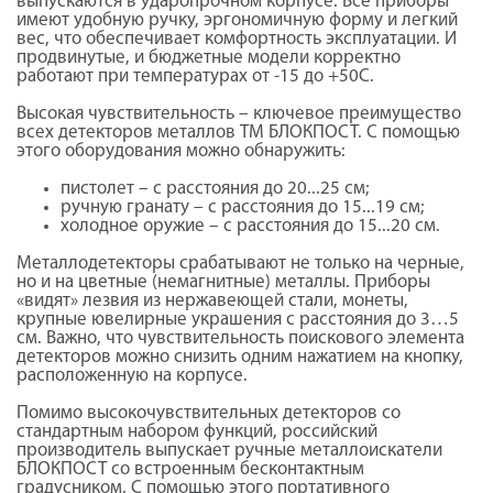
выпускаются в ударопрочном корпусе. Все приборы
имеют удобную ручку, эргономичную форму и легкий
вес, что обеспечивает комфортность эксплуатации. И
продвинутые, и бюджетные модели корректно
работают при температурах от -15 до +50С.
Высокая чувствительность – ключевое преимущество
всех детекторов металлов ТМ БЛОКПОСТ. С помощью
этого оборудования можно обнаружить:
пистолет – с расстояния до 20...25 см;
ручную гранату – с расстояния до 15...19 см;
холодное оружие – с расстояния до 15...20 см.
Металлодетекторы
срабатывают не только на черные,
но и на цветные (немагнитные) металлы. Приборы
«видят» лезвия из нержавеющей стали, монеты,
крупные ювелирные украшения с расстояния до 3…5
см. Важно, что чувствительность поискового элемента
детекторов можно снизить одним нажатием на кнопку,
расположенную на корпусе.
Помимо высокочувствительных детекторов со
стандартным набором функций, российский
производитель выпускает ручные металлоискатели
БЛОКПОСТ со встроенным бесконтактным
градусником. С помощью этого портативного