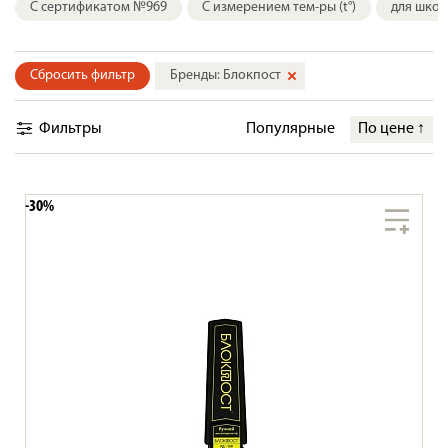
С сертификатом №969
С измерением тем-ры (t°)
для шко
Сбросить фильтр
Бренды: Блокпост
Фильтры
Популярные
По цене
↑
-30%