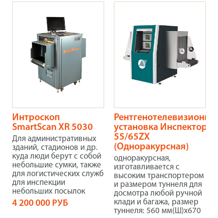
Интроскоп
Рентгенотелевизионна
SmartScan XR 5030
установка Инспектор
55/65ZX
Для административных
(Одноракурсная)
зданий, стадионов и др.
куда люди берут с собой
одноракурсная,
небольшие сумки, также
изготавливается с
для логистических служб
высоким транспортером
для инспекции
и размером туннеля для
небольших посылок
досмотра любой ручной
клади и багажа, размер
4 200 000 РУБ
туннеля: 560 мм(Ш)х670