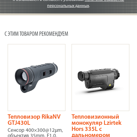
персональных данных
.
С ЭТИМ ТОВАРОМ РЕКОМЕНДУЕМ
Тепловизор RikaNV
Тепловизионный
GTJ430L
монокуляр Lzirtek
Hors 335L с
Сенсор 400×300@12μm,
дальномером
объектив 35mm, F1.0,