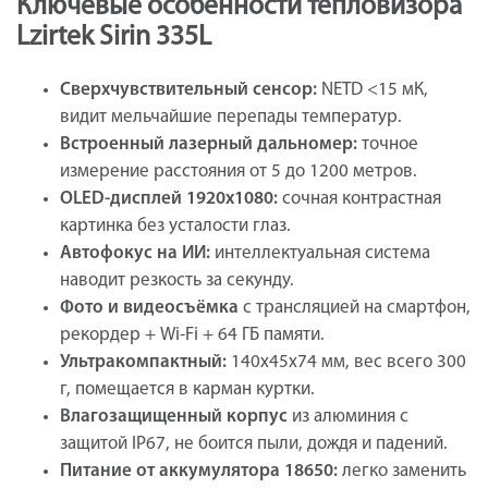
Ключевые особенности тепловизора
Lzirtek Sirin 335L
Сверхчувствительный сенсор:
NETD <15 мК,
видит мельчайшие перепады температур.
Встроенный лазерный дальномер:
точное
измерение расстояния от 5 до 1200 метров.
OLED-дисплей 1920х1080:
сочная контрастная
картинка без усталости глаз.
Автофокус на ИИ:
интеллектуальная система
наводит резкость за секунду.
Фото и видеосъёмка
с трансляцией на смартфон,
рекордер + Wi-Fi + 64 ГБ памяти.
Ультракомпактный:
140х45х74 мм, вес всего 300
г, помещается в карман куртки.
Влагозащищенный корпус
из алюминия с
защитой IP67, не боится пыли, дождя и падений.
Питание от аккумулятора 18650:
легко заменить