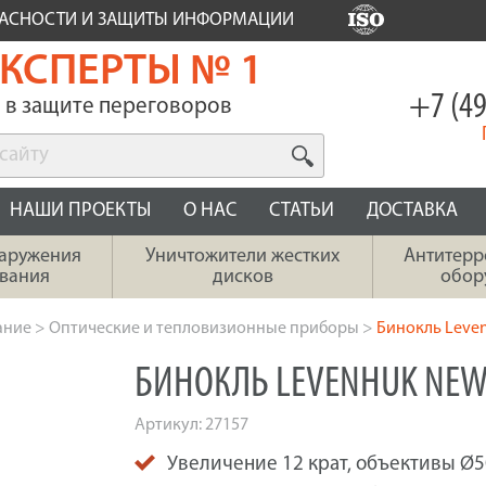
ПАСНОСТИ И ЗАЩИТЫ ИНФОРМАЦИИ
КСПЕРТЫ № 1
+7 (49
в защите переговоров
НАШИ ПРОЕКТЫ
О НАС
СТАТЬИ
ДОСТАВКА
наружения
Уничтожители жестких
Антитерр
вания
дисков
обор
ание
>
Оптические и тепловизионные приборы
>
Бинокль Leve
БИНОКЛЬ LEVENHUK NEW
Артикул:
27157
Увеличение 12 крат, объективы Ø5