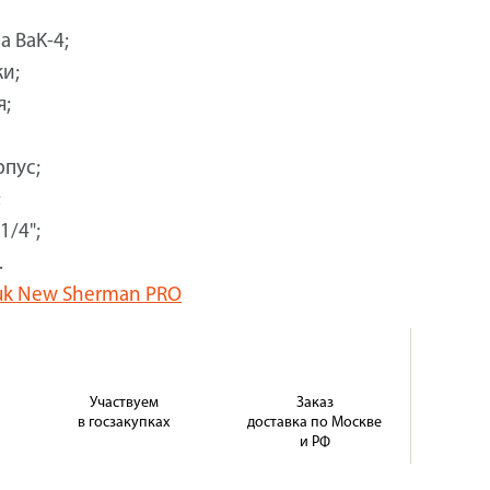
а BaK-4;
и;
я;
пус;
;
1/4";
.
huk New Sherman PRO
Участвуем
Заказ
в госзакупках
доставка по Москве
и РФ