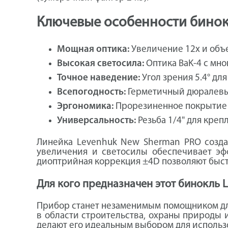
Ключевые особенности бинок
Мощная оптика:
Увеличение 12x и объе
Высокая светосила:
Оптика BaK-4 с мно
Точное наведение:
Угол зрения 5.4° дл
Всепогодность:
Герметичный дюралевый
Эргономика:
Прорезиненное покрытие и
Универсальность:
Резьба 1/4" для креп
Линейка Levenhuk New Sherman PRO создан
увеличения и светосилы обеспечивает эф
диоптрийная коррекция ±4D позволяют быстр
Для кого предназначен этот бинокль 
Прибор станет незаменимым помощником для
в области строительства, охраны природы 
делают его идеальным выбором для использ