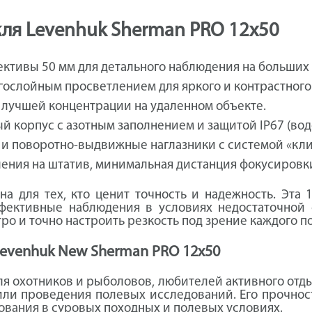
ля Levenhuk Sherman PRO 12x50
ктивы 50 мм для детального наблюдения на больших 
гослойным просветлением для яркого и контрастног
я лучшей концентрации на удаленном объекте.
 корпус с азотным заполнением и защитой IP67 (во
 поворотно-выдвижные наглазники с системой «клик
ления на штатив, минимальная дистанция фокусировк
а для тех, кто ценит точность и надежность. Эта 
фективные наблюдения в условиях недостаточной 
о и точно настроить резкость под зрение каждого п
Levenhuk New Sherman PRO 12x50
 охотников и рыболовов, любителей активного отдых
или проведения полевых исследований. Его прочнос
ования в суровых походных и полевых условиях.