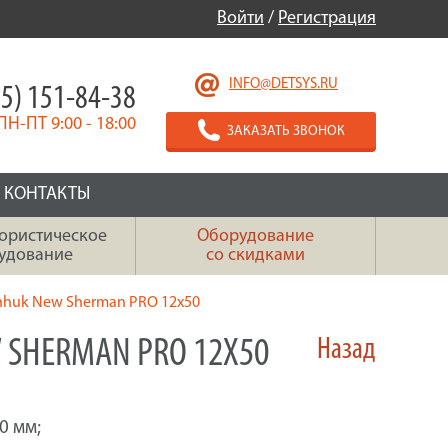
Войти
/
Регистрация
INFO@DETSYS.RU
5) 151-84-38
ПН-ПТ 9:00 - 18:00
ЗАКАЗАТЬ ЗВОНОК
КОНТАКТЫ
ористическое
Оборудование
удование
со скидками
nhuk New Sherman PRO 12x50
 SHERMAN PRO 12X50
Назад
0 мм;