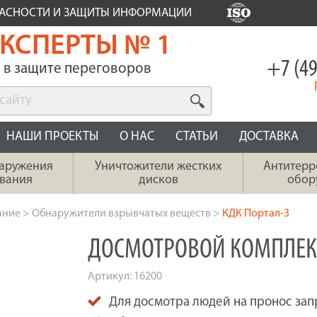
ПАСНОСТИ И ЗАЩИТЫ ИНФОРМАЦИИ
КСПЕРТЫ № 1
+7 (49
в защите переговоров
НАШИ ПРОЕКТЫ
О НАС
СТАТЬИ
ДОСТАВКА
наружения
Уничтожители жестких
Антитерр
вания
дисков
обор
ание
>
Обнаружители взрывчатых веществ
>
КДК Портал-3
ДОСМОТРОВОЙ КОМПЛЕКС
Артикул:
16200
Для досмотра людей на пронос за