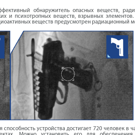
ффективный обнаружитель опасных веществ, радио
их и психотропных веществ, взрывных элементов. 
адиоактивных веществ предусмотрен радиационный м
я способность устройства достигает 720 человек в ча
ектах. Можно установить его для обеспечения