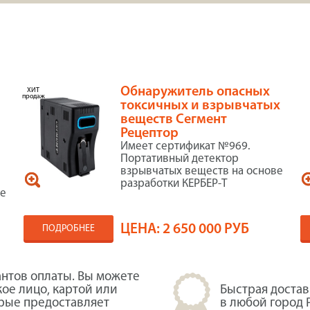
Обнаружитель опасных
ХИТ
продаж
токсичных и взрывчатых
веществ Сегмент
Рецептор
Имеет сертификат №969.
Портативный детектор
взрывчатых веществ на основе
разработки КЕРБЕР-Т
ые
ЦЕНА:
2 650 000 РУБ
ПОДРОБНЕЕ
нтов оплаты. Вы можете
кое лицо, картой или
Быстрая достав
орые предоставляет
в любой город 