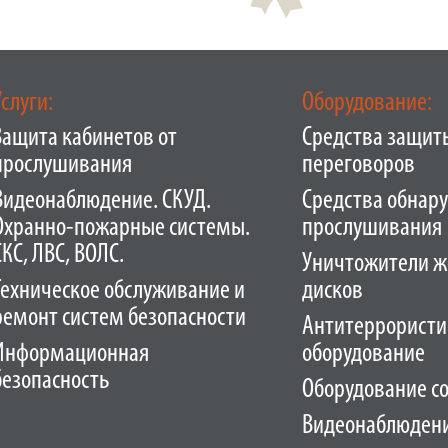
Услуги:
Оборудование:
Защита кабинетов от
Средства защит
прослушивания
переговоров
Видеонаблюдение. СКУД.
Средства обнар
Охранно-пожарные системы.
прослушивания
СКС, ЛВС, ВОЛС.
Уничтожители ж
Техническое обслуживание и
дисков
ремонт систем безопасности
Антитеррористи
Информационная
оборудование
безопасность
Оборудование с
Видеонаблюден