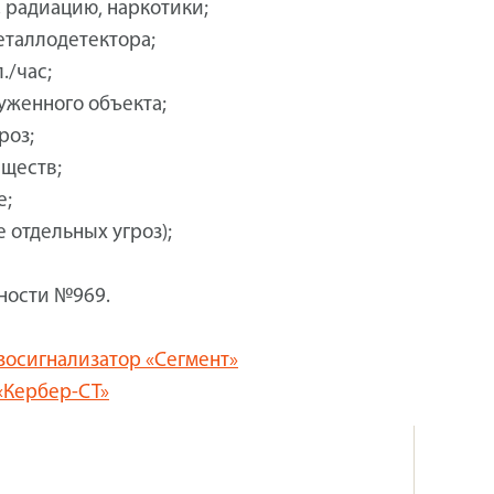
 радиацию, наркотики;
еталлодетектора;
./час;
уженного объекта;
роз;
ществ;
е;
 отдельных угроз);
ности №969.
азосигнализатор «Сегмент»
«Кербер-СТ»