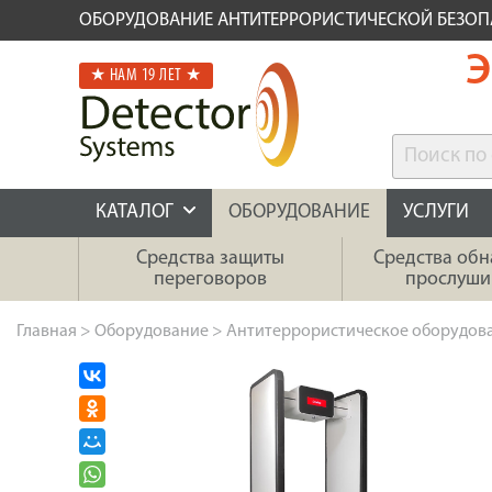
ОБОРУДОВАНИЕ АНТИТЕРРОРИСТИЧЕСКОЙ БЕЗО
Э
★ НАМ 19 ЛЕТ ★
КАТАЛОГ
ОБОРУДОВАНИЕ
УСЛУГИ
Средства защиты
Средства об
переговоров
прослуши
Главная
>
Оборудование
>
Антитеррористическое оборудов