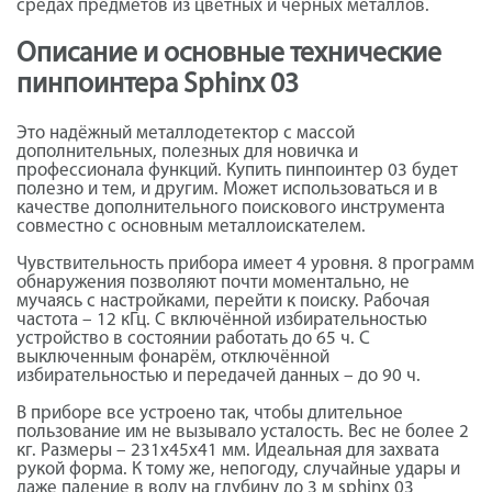
средах предметов из цветных и чёрных металлов.
Описание и основные технические
пинпоинтера Sphinx 03
Это надёжный металлодетектор с массой
дополнительных, полезных для новичка и
профессионала функций. Купить пинпоинтер 03
будет
полезно и тем, и другим. Может использоваться и в
качестве дополнительного поискового инструмента
совместно с основным металлоискателем.
Чувствительность прибора имеет 4 уровня. 8 программ
обнаружения позволяют почти моментально, не
мучаясь с настройками, перейти к поиску. Рабочая
частота – 12 кГц. С включённой избирательностью
устройство в состоянии работать до 65 ч. С
выключенным фонарём, отключённой
избирательностью и передачей данных – до 90 ч.
В приборе все устроено так, чтобы длительное
пользование им не вызывало усталость. Вес не более 2
кг. Размеры – 231х45х41 мм. Идеальная для захвата
рукой форма. К тому же, непогоду, случайные удары и
даже падение в воду на глубину до 3 м sphinx 03