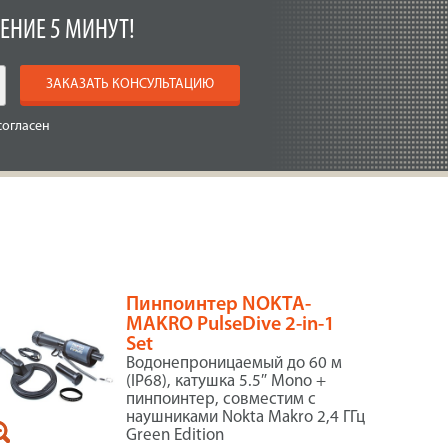
ЕНИЕ 5 МИНУТ!
ЗАКАЗАТЬ КОНСУЛЬТАЦИЮ
согласен
Пинпоинтер NOKTA-
MAKRO PulseDive 2-in-1
Set
Водонепроницаемый до 60 м
(IP68), катушка 5.5″ Mono +
пинпоинтер, совместим с
наушниками Nokta Makro 2,4 ГГц
Green Edition