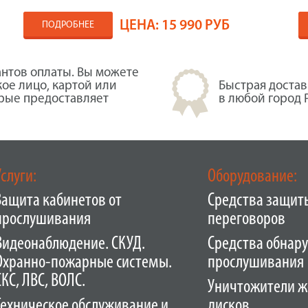
ЦЕНА:
15 990 РУБ
ПОДРОБНЕЕ
нтов оплаты. Вы можете
кое лицо, картой или
Быстрая достав
орые предоставляет
в любой город 
Услуги:
Оборудование:
Защита кабинетов от
Средства защит
прослушивания
переговоров
Видеонаблюдение. СКУД.
Средства обнар
Охранно-пожарные системы.
прослушивания
СКС, ЛВС, ВОЛС.
Уничтожители ж
Техническое обслуживание и
дисков