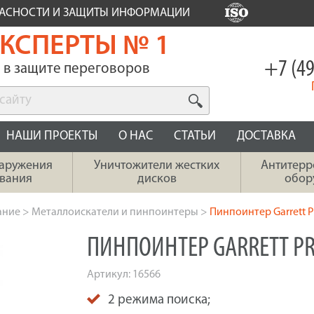
ПАСНОСТИ И ЗАЩИТЫ ИНФОРМАЦИИ
КСПЕРТЫ № 1
+7 (49
в защите переговоров
НАШИ ПРОЕКТЫ
О НАС
СТАТЬИ
ДОСТАВКА
наружения
Уничтожители жестких
Антитерр
вания
дисков
обор
ание
>
Металлоискатели и пинпоинтеры
>
Пинпоинтер Garrett Pr
ПИНПОИНТЕР GARRETT PRO
Артикул:
16566
2 режима поиска;