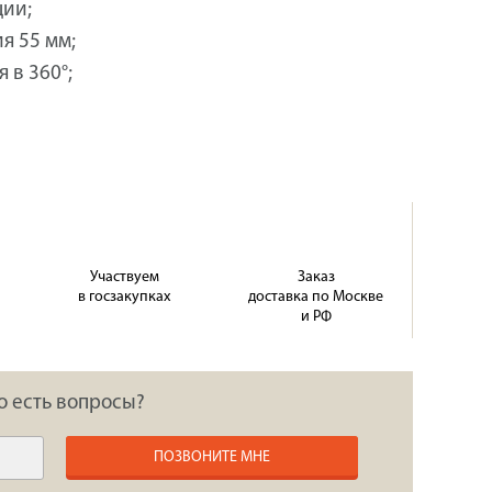
ции;
я 55 мм;
 в 360°;
Участвуем
Заказ
в госзакупках
доставка по Москве
и РФ
о есть вопросы?
ПОЗВОНИТЕ МНЕ