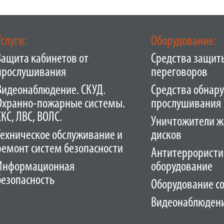
Услуги:
Оборудование:
Защита кабинетов от
Средства защит
прослушивания
переговоров
Видеонаблюдение. СКУД.
Средства обнар
Охранно-пожарные системы.
прослушивания
СКС, ЛВС, ВОЛС.
Уничтожители ж
Техническое обслуживание и
дисков
ремонт систем безопасности
Антитеррористи
Информационная
оборудование
безопасность
Оборудование с
Видеонаблюден