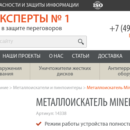
ПАСНОСТИ И ЗАЩИТЫ ИНФОРМАЦИИ
КСПЕРТЫ № 1
+7 (49
в защите переговоров
НАШИ ПРОЕКТЫ
О НАС
СТАТЬИ
ДОСТАВКА
наружения
Уничтожители жестких
Антитерр
вания
дисков
обор
ание
>
Металлоискатели и пинпоинтеры
>
Металлоискатель Mi
МЕТАЛЛОИСКАТЕЛЬ MINEL
Артикул:
14338
Режим работы устройства полнос