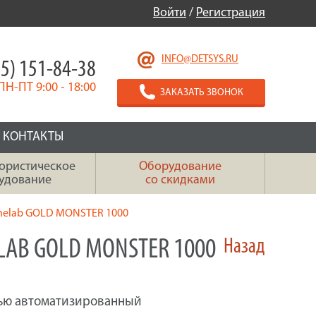
Войти
/
Регистрация
INFO@DETSYS.RU
5) 151-84-38
ПН-ПТ 9:00 - 18:00
ЗАКАЗАТЬ ЗВОНОК
КОНТАКТЫ
ористическое
Оборудование
удование
со скидками
nelab GOLD MONSTER 1000
AB GOLD MONSTER 1000
Назад
тью автоматизированный