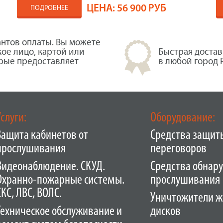
ЦЕНА:
56 900 РУБ
ПОДРОБНЕЕ
нтов оплаты. Вы можете
кое лицо, картой или
Быстрая достав
орые предоставляет
в любой город 
Услуги:
Оборудование:
Защита кабинетов от
Средства защит
прослушивания
переговоров
Видеонаблюдение. СКУД.
Средства обнар
Охранно-пожарные системы.
прослушивания
СКС, ЛВС, ВОЛС.
Уничтожители ж
Техническое обслуживание и
дисков