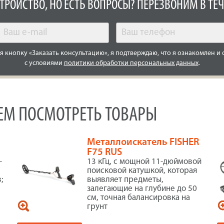
СТРОЙСТВО, НО ЕСТЬ ВОПРОСЫ? ПЕРЕЗВОНИМ В ТЕЧ
 кнопку «Заказать консультацию», я подтверждаю, что я ознакомлен и 
с условиями
политики обработки персональных данных
.
УЕМ ПОСМОТРЕТЬ ТОВАРЫ
t
Металлоискатель FISHER
F75 RUS
-
13 кГц, с мощной 11-дюймовой
поисковой катушкой, которая
;
выявляет предметы,
залегающие на глубине до 50
см, точная балансировка на
грунт