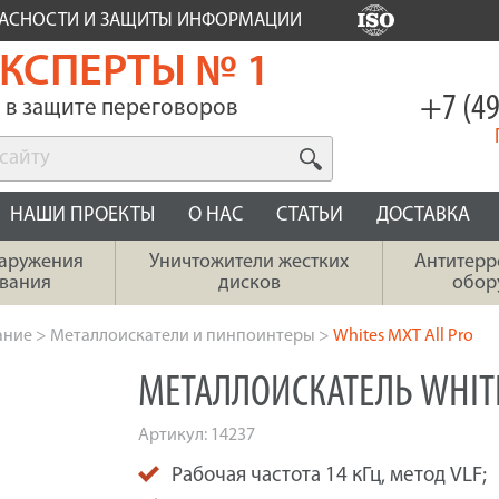
ПАСНОСТИ И ЗАЩИТЫ ИНФОРМАЦИИ
КСПЕРТЫ № 1
+7 (49
в защите переговоров
НАШИ ПРОЕКТЫ
О НАС
СТАТЬИ
ДОСТАВКА
наружения
Уничтожители жестких
Антитерр
вания
дисков
обор
ание
>
Металлоискатели и пинпоинтеры
>
Whites MXT All Pro
МЕТАЛЛОИСКАТЕЛЬ WHITE
Артикул:
14237
Рабочая частота 14 кГц, метод VLF;