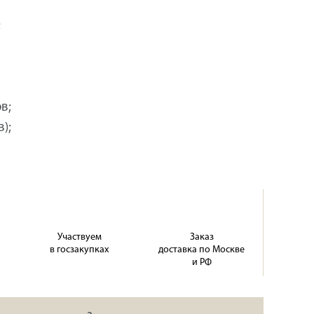
;
в;
);
Участвуем
Заказ
в госзакупках
доставка по Москве
и РФ