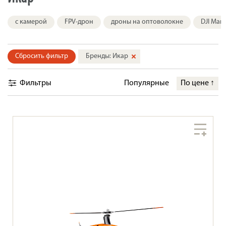
с камерой
FPV-дрон
дроны на оптоволокне
DJI Мав
Сбросить фильтр
Бренды: Икар
Фильтры
Популярные
По цене
↑