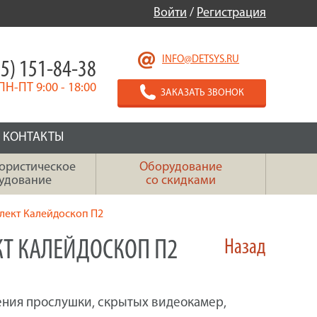
Войти
/
Регистрация
INFO@DETSYS.RU
5) 151-84-38
ПН-ПТ 9:00 - 18:00
ЗАКАЗАТЬ ЗВОНОК
КОНТАКТЫ
ористическое
Оборудование
удование
со скидками
ект Калейдоскоп П2
Т КАЛЕЙДОСКОП П2
Назад
ния прослушки, скрытых видеокамер,