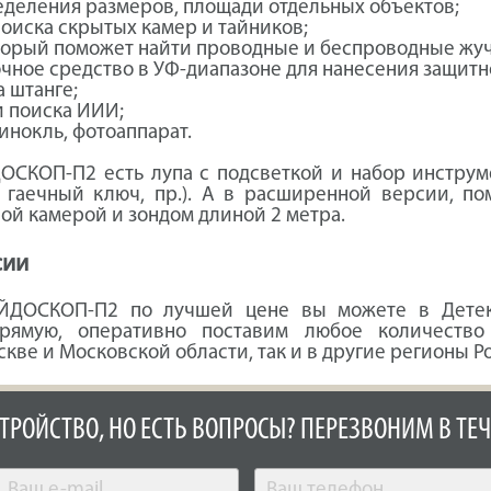
еделения размеров, площади отдельных объектов;
оиска скрытых камер и тайников;
торый поможет найти проводные и беспроводные жуч
чное средство в УФ-диапазоне для нанесения защит
 штанге;
и поиска ИИИ;
инокль, фотоаппарат.
ОСКОП-П2 есть лупа с подсветкой и набор инстру
и, гаечный ключ, пр.). А в расширенной версии, 
ой камерой и зондом длиной 2 метра.
сии
ЕЙДОСКОП-П2 по лучшей цене вы можете в Детект
прямую, оперативно поставим любое количеств
кве и Московской области, так и в другие регионы Р
СТРОЙСТВО, НО ЕСТЬ ВОПРОСЫ? ПЕРЕЗВОНИМ В ТЕЧ