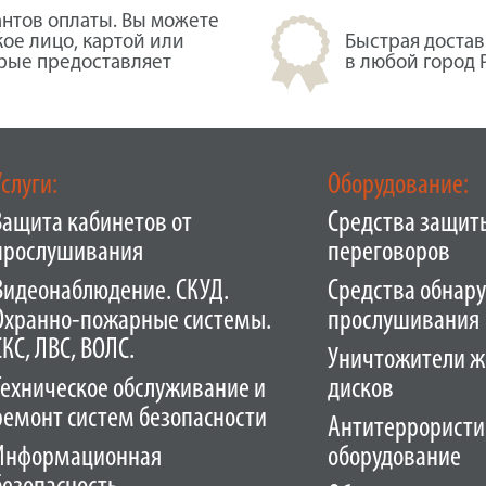
нтов оплаты. Вы можете
кое лицо, картой или
Быстрая достав
орые предоставляет
в любой город 
Услуги:
Оборудование:
Защита кабинетов от
Средства защит
прослушивания
переговоров
Видеонаблюдение. СКУД.
Средства обнар
Охранно-пожарные системы.
прослушивания
СКС, ЛВС, ВОЛС.
Уничтожители ж
Техническое обслуживание и
дисков
ремонт систем безопасности
Антитеррористи
Информационная
оборудование