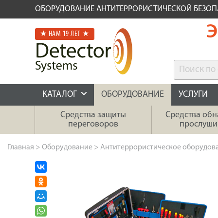
ОБОРУДОВАНИЕ АНТИТЕРРОРИСТИЧЕСКОЙ БЕЗО
Э
★ НАМ 19 ЛЕТ ★
КАТАЛОГ
ОБОРУДОВАНИЕ
УСЛУГИ
Средства защиты
Средства об
переговоров
прослуши
Главная
>
Оборудование
>
Антитеррористическое оборудов