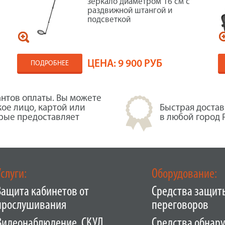
зеркало диаметром 16 см с
раздвижной штангой и
подсветкой
ЦЕНА:
9 900 РУБ
ПОДРОБНЕЕ
нтов оплаты. Вы можете
кое лицо, картой или
Быстрая достав
орые предоставляет
в любой город 
Услуги:
Оборудование:
Защита кабинетов от
Средства защит
прослушивания
переговоров
Видеонаблюдение. СКУД.
Средства обнар