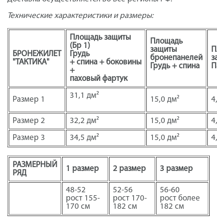
Технические характеристики и размеры:
Площадь защиты
Площадь
(Бр 1)
защиты
П
БРОНЕЖИЛЕТ
Грудь
бронепанелей
з
"ТАКТИКА"
+ спина + боковины
Грудь + спина
П
+
паховый фартук
31,1 дм²
Размер 1
15,0 дм²
4
Размер 2
32,2 дм²
15,0 дм²
4
Размер 3
34,5 дм²
15,0 дм²
4
РАЗМЕРНЫЙ
1 размер
2 размер
3 размер
РЯД
48-52
52-56
56-60
рост 155-
рост 170-
рост более
170 см
182 см
182 см