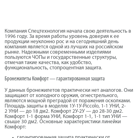
Компания
Спецтехнология
начала свою деятельность в
1996 году. За время работы уровень доверия к ее
продукции неуклонно рос и на сегодняшний день
компания является одной из лучших на российском
рынке. Надежными современными изделиями
пользуются
ЧОПы
и государственные структуры,
отмечая такие качества, как удобство,
функциональность, стопроцентная защита.
Бронежилеты Комфорт — гарантированная защита
У данных бронежилетов практически нет аналогов. Они
защищают от холодного оружия, огнестрельного,
являются мощной преградой от поражения осколками.
Площадь защиты в моделях 1У-1У-
Piccolo
, 1-1
УНИ
, 2-
2
УНИ
— до 18 дм2. Комфорт 2У-2У — до 28-30 дм2.
Комфорт 1-1 форма
УНИ
, Комфорт 1-1, 1-1 тип
УНИ
—
свыше 30 дм2. Основные характеристики линейки
Комфорт:
гарантированная защита практически от