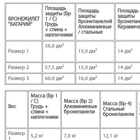
Площадь
Площадь
Площадь
защиты (Бр
защиты
защиты
БРОНЕЖИЛЕТ
1 / С)
бронепанелей
бронепан
"БАГАРИЙ"
Грудь
Алюминиевые
Керамич
+ спина +
/ стальные
наплечники
56,0 дм²
Размер 1
15,0 дм²
14 дм²
Размер 2
57,5 дм²
15,0 дм²
14 дм²
Размер 3
60,0 дм²
16,0 дм²
14 дм²
Масса (Бр 1
/ С)
Масса (Бр 2)
Масса (Бр 4)
Вес
Грудь +
Алюминиевые
Стальные
спина +
бронепанели
бронепанели
наплечники
Размер
5,2 кг
7,0 кг
12,1 кг
1