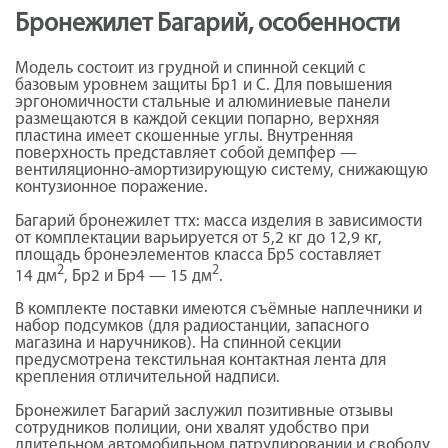
Бронежилет Багарий, особенности
Модель состоит из грудной и спинной секций с
базовым уровнем защиты Бр1 и С. Для повышения
эргономичности стальные и алюминиевые панели
размещаются в каждой секции попарно, верхняя
пластина имеет скошенные углы. Внутренняя
поверхность представляет собой демпфер —
вентиляционно-амортизирующую систему, снижающую
контузионное поражение.
Багарий бронежилет ттх: масса изделия в зависимости
от комплектации варьируется от 5,2 кг до 12,9 кг,
площадь бронеэлементов класса Бр5 составляет
2
2
14 дм
, Бр2 и Бр4 — 15 дм
.
В комплекте поставки имеются съёмные наплечники и
набор подсумков (для радиостанции, запасного
магазина и наручников). На спинной секции
предусмотрена текстильная контактная лента для
крепления отличительной надписи.
Бронежилет Багарий заслужил позитивные отзывы
сотрудников полиции, они хвалят удобство при
длительном автомобильном патрулировании и свободу