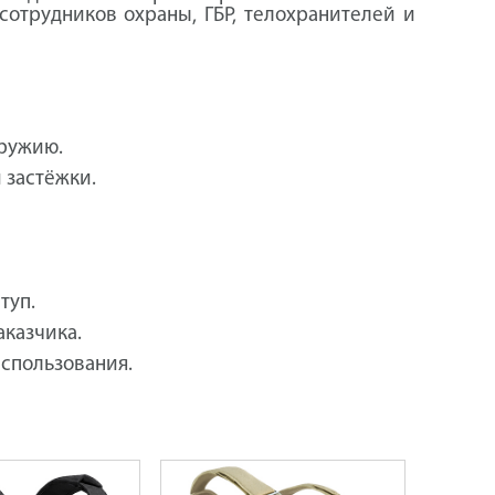
отрудников охраны, ГБР, телохранителей и
ружию.
 застёжки.
туп.
казчика.
использования.