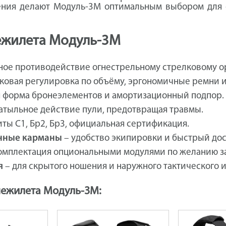
ния делают Модуль-3М оптимальным выбором для с
ежилета Модуль-3М
ное противодействие огнестрельному стрелковому о
ковая регулировка по объёму, эргономичные ремни и
 форма бронеэлементов и амортизационный подпор.
атыльное действие пули, предотвращая травмы.
ты С1, Бр2, Бр3, официальная сертификация.
анные карманы
– удобство экипировки и быстрый дос
омплектация опциональными модулями по желанию за
я
– для скрытого ношения и наружного тактического 
нежилета Модуль-3М: