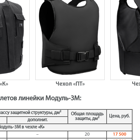
«К»
Чехол «ПТ»
Че
летов линейки Модуль-3М:
ассу защитной структуры, дм²
Общая площадь
Цена, руб.
защиты, дм²
дополнит.
одуль-3М в чехле «К»
–
20
17 500