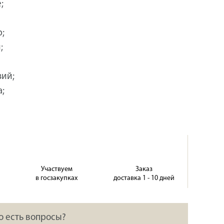
;
р;
;
зий;
;
Участвуем
Заказ
в госзакупках
доставка 1 - 10 дней
о есть вопросы?