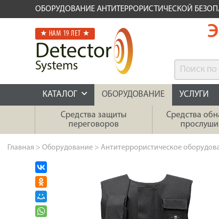
ОБОРУДОВАНИЕ АНТИТЕРРОРИСТИЧЕСКОЙ БЕЗО
Э
★ НАМ 19 ЛЕТ ★
КАТАЛОГ
ОБОРУДОВАНИЕ
УСЛУГИ
Средства защиты
Средства об
переговоров
прослуши
Главная
>
Оборудование
>
Антитеррористическое оборудов