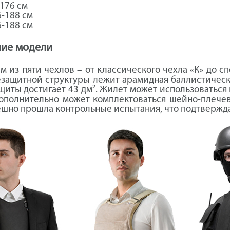
-176 см
6-188 см
6-188 см
ние модели
 из пяти чехлов – от классического чехла «К» до с
езащитной структуры лежит арамидная баллистическ
щиты достигает 43 дм². Жилет может использоваться 
ополнительно может комплектоваться шейно-плечев
шно прошла контрольные испытания, что подтверждае