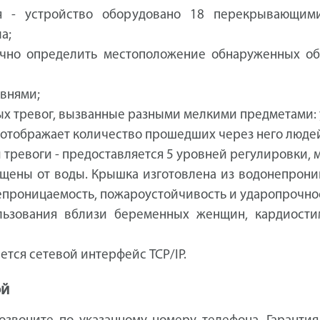
я - устройство оборудовано 18 перекрывающим
а;
очно определить местоположение обнаруженных объ
овнями;
х тревог, вызванные разными мелкими предметами: у
о отображает количество прошедших через него люде
тревоги - предоставляется 5 уровней регулировки, м
ищены от воды. Крышка изготовлена из водонепрони
проницаемость, пожароустойчивость и ударопрочнос
льзования вблизи беременных женщин, кардиости
ется сетевой интерфейс TCP/IP.
ой