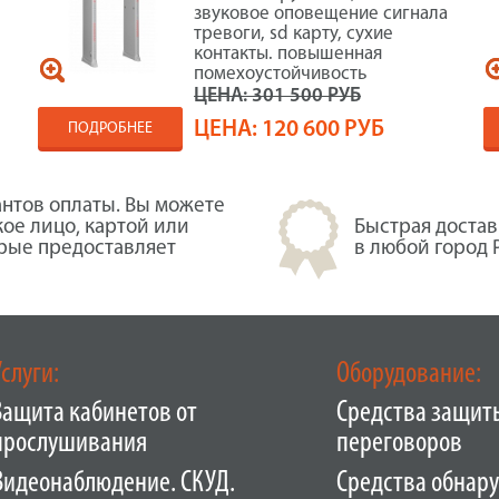
звуковое оповещение сигнала
,
тревоги, sd карту, сухие
контакты. повышенная
помехоустойчивость
ЦЕНА:
301 500 РУБ
ЦЕНА:
120 600 РУБ
ПОДРОБНЕЕ
нтов оплаты. Вы можете
кое лицо, картой или
Быстрая достав
орые предоставляет
в любой город 
Услуги:
Оборудование:
Защита кабинетов от
Средства защит
прослушивания
переговоров
Видеонаблюдение. СКУД.
Средства обнар