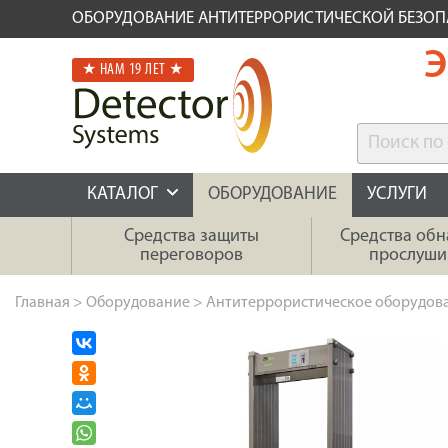
ОБОРУДОВАНИЕ АНТИТЕРРОРИСТИЧЕСКОЙ БЕЗО
Э
★ НАМ 19 ЛЕТ ★
КАТАЛОГ
ОБОРУДОВАНИЕ
УСЛУГИ
Средства защиты
Средства об
переговоров
прослуши
Главная
>
Оборудование
>
Антитеррористическое оборудов