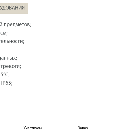
РУДОВАНИЯ
й предметов;
см;
тельности;
данных;
тревоги;
5°C;
IP65;
Участвуем
Заказ