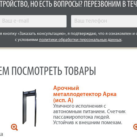
СТРОЙСТВО, НО ЕСТЬ ВОПРОСЫ? ПЕРЕЗВОНИМ В ТЕЧ
 кнопку «Заказать консультацию», я подтверждаю, что я ознакомлен и 
с условиями
политики обработки персональных данных
.
УЕМ ПОСМОТРЕТЬ ТОВАРЫ
Арочный
металлодетектор Арка
(исп. А)
Уличного исполнения с
автономным питанием. Счетчик
пассажиропотока людей.
Устойчив к внешним помехам.
ка