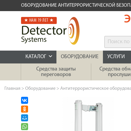
ОБОРУДОВАНИЕ АНТИТЕРРОРИСТИЧЕСКОЙ БЕЗО
Э
★ НАМ 19 ЛЕТ ★
КАТАЛОГ
ОБОРУДОВАНИЕ
УСЛУГИ
Средства защиты
Средства об
переговоров
прослуши
Главная
>
Оборудование
>
Антитеррористическое оборудов