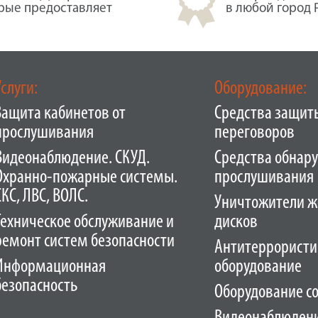
орые предоставляет
в любой город 
Услуги:
Оборудование:
Защита кабинетов от
Средства защит
прослушивания
переговоров
Видеонаблюдение. СКУД.
Средства обнар
Охранно-пожарные системы.
прослушивания
СКС, ЛВС, ВОЛС.
Уничтожители ж
Техническое обслуживание и
дисков
ремонт систем безопасности
Антитеррористи
Информационная
оборудование
безопасность
Оборудование с