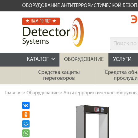
ОБОРУДОВАНИЕ АНТИТЕРРОРИСТИЧЕСКОЙ БЕЗО
Э
★ НАМ 19 ЛЕТ ★
КАТАЛОГ
ОБОРУДОВАНИЕ
УСЛУГИ
Средства защиты
Средства об
переговоров
прослуши
Главная
>
Оборудование
>
Антитеррористическое оборудов