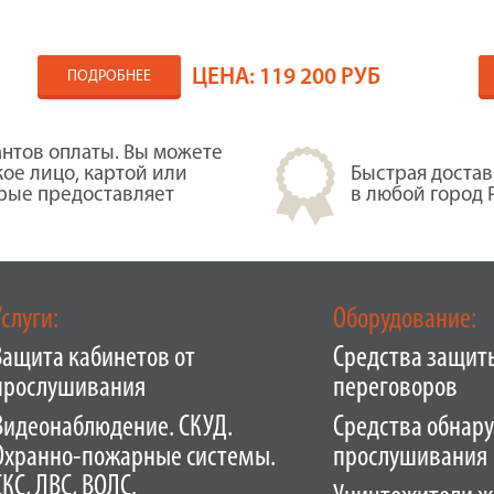
ЦЕНА:
119 200 РУБ
ПОДРОБНЕЕ
нтов оплаты. Вы можете
кое лицо, картой или
Быстрая достав
орые предоставляет
в любой город 
Услуги:
Оборудование:
Защита кабинетов от
Средства защит
прослушивания
переговоров
Видеонаблюдение. СКУД.
Средства обнар
Охранно-пожарные системы.
прослушивания
СКС, ЛВС, ВОЛС.