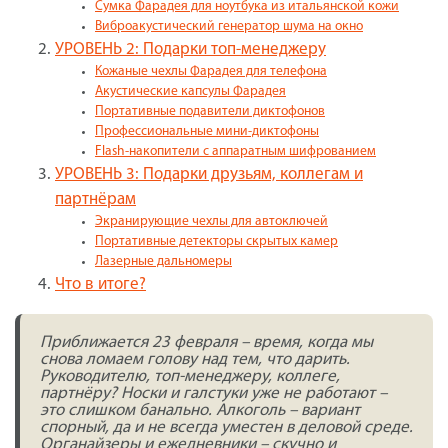
Сумка Фарадея для ноутбука из итальянской кожи
Виброакустический генератор шума на окно
УРОВЕНЬ 2: Подарки топ-менеджеру
Кожаные чехлы Фарадея для телефона
Акустические капсулы Фарадея
Портативные подавители диктофонов
Профессиональные мини-диктофоны
Flash-накопители с аппаратным шифрованием
УРОВЕНЬ 3: Подарки друзьям, коллегам и
партнёрам
Экранирующие чехлы для автоключей
Портативные детекторы скрытых камер
Лазерные дальномеры
Что в итоге?
Приближается 23 февраля – время, когда мы
снова ломаем голову над тем, что дарить.
Руководителю, топ-менеджеру, коллеге,
партнёру? Носки и галстуки уже не работают –
это слишком банально. Алкоголь – вариант
спорный, да и не всегда уместен в деловой среде.
Органайзеры и ежедневники – скучно и