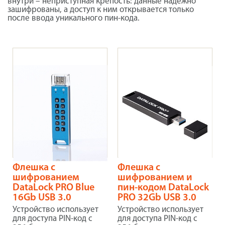
внутри – неприступная крепость: данные надёжно
зашифрованы, а доступ к ним открывается только
после ввода уникального пин-кода.
Флешка с
Флешка с
шифрованием
шифрованием и
DataLock PRO Blue
пин-кодом DataLock
16Gb USB 3.0
PRO 32Gb USB 3.0
Устройство использует
Устройство использует
для доступа PIN-код с
для доступа PIN-код с