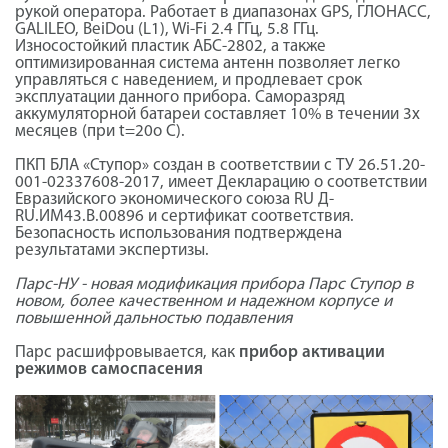
рукой оператора. Работает в диапазонах GPS, ГЛОНАСС,
GALILEO, BeiDou (L1), Wi-Fi 2.4 ГГц, 5.8 ГГц.
Износостойкий пластик АБС-2802, а также
оптимизированная система антенн позволяет легко
управляться с наведением, и продлевает срок
эксплуатации данного прибора. Саморазряд
аккумуляторной батареи составляет 10% в течении 3х
месяцев (при t=20о С).
ПКП БЛА «Ступор» создан в соответствии с ТУ 26.51.20-
001-02337608-2017, имеет Декларацию о соответствии
Евразийского экономического союза RU Д-
RU.ИМ43.В.00896 и сертификат соответствия.
Безопасность использования подтверждена
результатами экспертизы.
Парс-НУ - новая модификация прибора Парс Ступор в
новом, более качественном и надежном корпусе и
повышенной дальностью подавления
Парс расшифровывается, как
прибор активации
режимов самоспасения