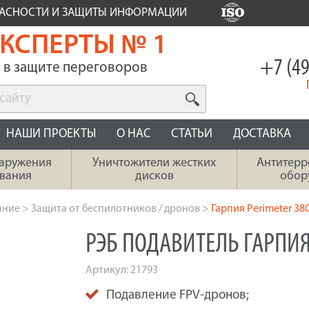
ПАСНОСТИ И ЗАЩИТЫ ИНФОРМАЦИИ
КСПЕРТЫ № 1
+7 (49
в защите переговоров
НАШИ ПРОЕКТЫ
О НАС
СТАТЬИ
ДОСТАВКА
наружения
Уничтожители жестких
Антитерр
вания
дисков
обор
ание
>
Защита от беспилотников / дронов
>
Гарпия Perimeter 3
РЭБ ПОДАВИТЕЛЬ ГАРПИЯ
Артикул:
21793
Подавление FPV-дронов;