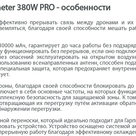
meter 380W PRO - особенности
ффективно прерывать связь между дронами и их 
земляться, благодаря своей способности мешать р
0000 мАч, гарантирует до часа работы без подзаря
у функционировать без перерывов, если оно подклю
без опасений эксплуатировать на открытом воздух
спользованию всенаправленных антенн, способен пода
специальная защита, которая предохраняет внутре
ует.
роны, благодаря своей способности блокировать до
ключает в себя основные частоты, на которых функ
мплексную безопасность для защищаемой зоны. К то
дотвращающая их перегрузку путём активации обрат
обнаружении перегрузки.
бной переноски, который идеально подходит для Гар
ровать устройство. Устройство оснащено системой а
епрерывную работу благодаря эффективному охлажде