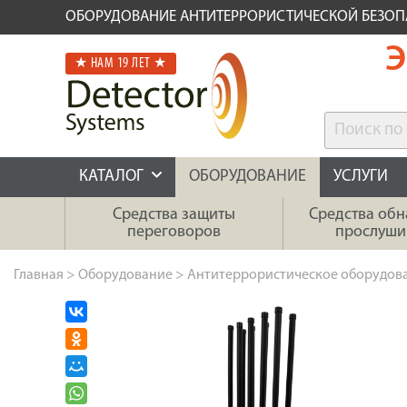
ОБОРУДОВАНИЕ АНТИТЕРРОРИСТИЧЕСКОЙ БЕЗО
Э
★ НАМ 19 ЛЕТ ★
КАТАЛОГ
ОБОРУДОВАНИЕ
УСЛУГИ
Средства защиты
Средства об
переговоров
прослуши
Главная
>
Оборудование
>
Антитеррористическое оборудов