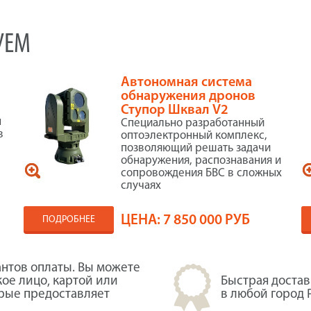
УЕМ
Автономная система
обнаружения дронов
Ступор Шквал V2
ы
Специально разработанный
в
оптоэлектронный комплекс,
позволяющий решать задачи
обнаружения, распознавания и
сопровождения БВС в сложных
случаях
ЦЕНА:
7 850 000 РУБ
ПОДРОБНЕЕ
нтов оплаты. Вы можете
кое лицо, картой или
Быстрая достав
орые предоставляет
в любой город 