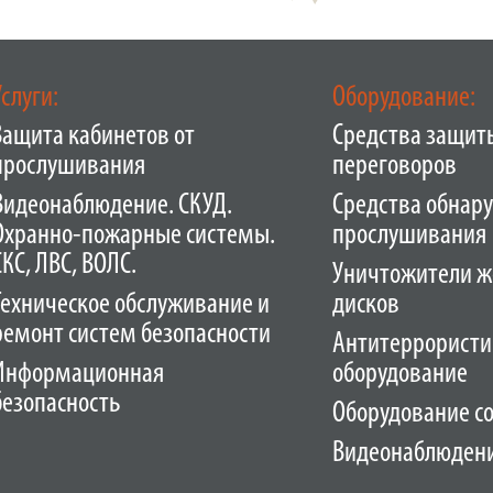
Услуги:
Оборудование:
Защита кабинетов от
Средства защит
прослушивания
переговоров
Видеонаблюдение. СКУД.
Средства обнар
Охранно-пожарные системы.
прослушивания
СКС, ЛВС, ВОЛС.
Уничтожители ж
Техническое обслуживание и
дисков
ремонт систем безопасности
Антитеррористи
Информационная
оборудование
безопасность
Оборудование с
Видеонаблюден