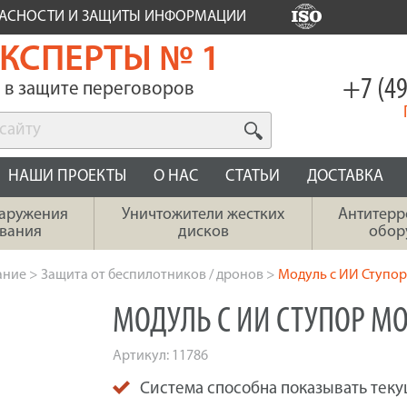
ПАСНОСТИ И ЗАЩИТЫ ИНФОРМАЦИИ
КСПЕРТЫ № 1
+7 (49
в защите переговоров
НАШИ ПРОЕКТЫ
О НАС
СТАТЬИ
ДОСТАВКА
наружения
Уничтожители жестких
Антитерр
вания
дисков
обор
ание
>
Защита от беспилотников / дронов
>
Модуль с ИИ Ступо
МОДУЛЬ С ИИ СТУПОР М
Артикул:
11786
Система способна показывать теку