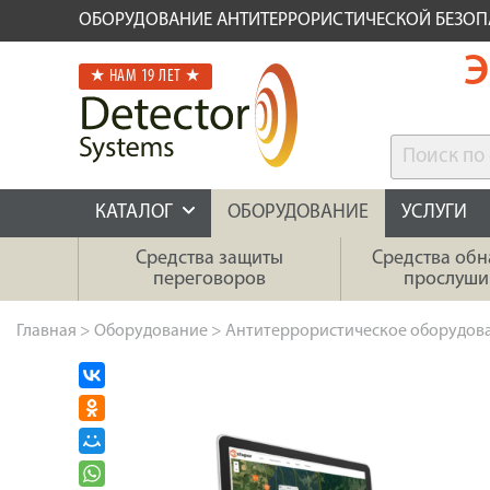
ОБОРУДОВАНИЕ АНТИТЕРРОРИСТИЧЕСКОЙ БЕЗО
Э
★ НАМ 19 ЛЕТ ★
КАТАЛОГ
ОБОРУДОВАНИЕ
УСЛУГИ
Средства защиты
Средства об
переговоров
прослуши
Главная
>
Оборудование
>
Антитеррористическое оборудов