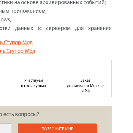
стики на основе архивированных событий;
ьным приложением;
dows;
отки данных (с сервером для хранения
ль Ступор Мод
уль Ступор Мод
Участвуем
Заказ
в госзакупках
доставка по Москве
и РФ
о есть вопросы?
ПОЗВОНИТЕ МНЕ