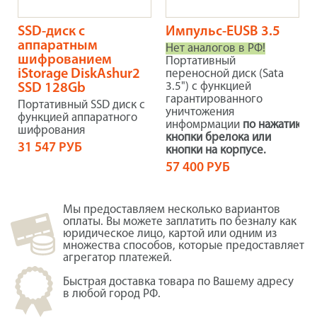
SSD-диск с
Импульс-EUSB 3.5
аппаратным
Нет аналогов в РФ!
шифрованием
Портативный
iStorage DiskAshur2
переносной диск (Sata
3.5") с функцией
SSD 128Gb
гарантированного
Портативный SSD диск с
уничтожения
функцией аппаратного
инфомрмации
по нажатию
шифрования
кнопки брелока или
31 547 РУБ
кнопки на корпусе.
57 400 РУБ
Мы предоставляем несколько вариантов
оплаты. Вы можете заплатить по безналу как
юридическое лицо, картой или одним из
множества способов, которые предоставляет
агрегатор платежей.
Быстрая доставка товара по Вашему адресу
в любой город РФ.