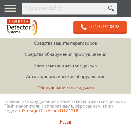
★ НАМ 19 ЛЕТ ★
+7 (495) 151-84-38
Средства защиты переговоров
Средства обнаружения прослушивания
Уничтожители жестких дисков
Антитеррористическое оборудование
Оборудование со скидками
Главная
>
Оборудование
>
Уничтожители жестких дисков
>
Flash-накопители с аппаратным шифрованием и пин-
кодом
>
iStorage DiskAshur DT2 12TB
Назад