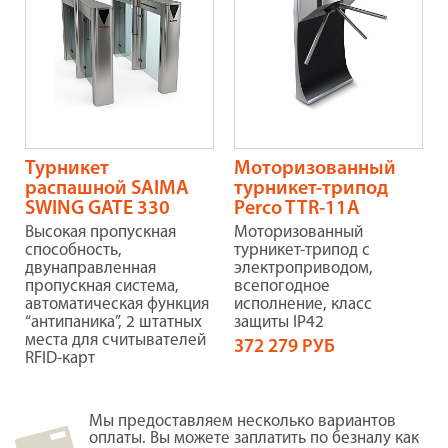
Турникет
Моторизованный
распашной SAIMA
турникет-трипод
SWING GATE 330
Perco TTR-11А
Высокая пропускная
Моторизованный
способность,
турникет-трипод с
двунаправленная
электроприводом,
пропускная система,
всепогодное
автоматическая функция
исполнение, класс
“антипаника”, 2 штатных
защиты IP42
места для считывателей
372 279 РУБ
RFID-карт
Мы предоставляем несколько вариантов
оплаты. Вы можете заплатить по безналу как